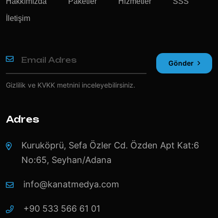
Hakkımızda
Paketler
Hizmetler
SSS
İletişim
Gönder
Gizlilik ve KVKK
metnini inceleyebilirsiniz.
Adres
Kuruköprü, Sefa Özler Cd. Özden Apt Kat:6
No:65, Seyhan/Adana
info@kanatmedya.com
+90 533 566 61 01