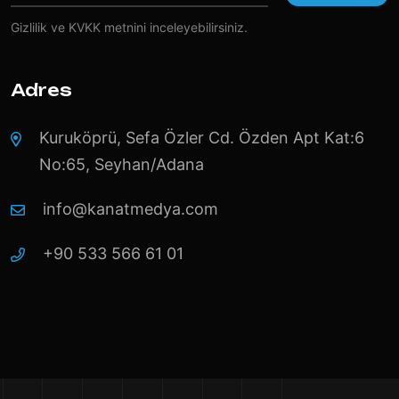
Gizlilik ve KVKK
metnini inceleyebilirsiniz.
Adres
Kuruköprü, Sefa Özler Cd. Özden Apt Kat:6
No:65, Seyhan/Adana
info@kanatmedya.com
+90 533 566 61 01