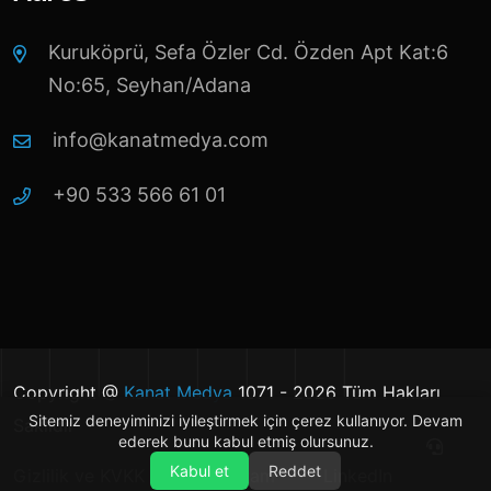
Kuruköprü, Sefa Özler Cd. Özden Apt Kat:6
No:65, Seyhan/Adana
info@kanatmedya.com
+90 533 566 61 01
Copyright @
Kanat Medya
1071 - 2026 Tüm Hakları
Sitemiz deneyiminizi iyileştirmek için çerez kullanıyor. Devam
Saklıdır
ederek bunu kabul etmiş olursunuz.
Kabul et
Reddet
Gizlilik ve KVKK
Instagram
LinkedIn