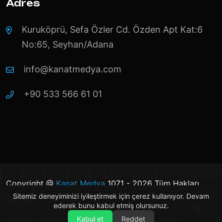
Adres
Kuruköprü, Sefa Özler Cd. Özden Apt Kat:6
No:65, Seyhan/Adana
info@kanatmedya.com
+90 533 566 61 01
Copyright @
Kanat Medya
1071 - 2026 Tüm Hakları
Sitemiz deneyiminizi iyileştirmek için çerez kullanıyor. Devam
Saklıdır
ederek bunu kabul etmiş olursunuz.
Kabul et
Reddet
Gizlilik ve KVKK
Instagram
LinkedIn