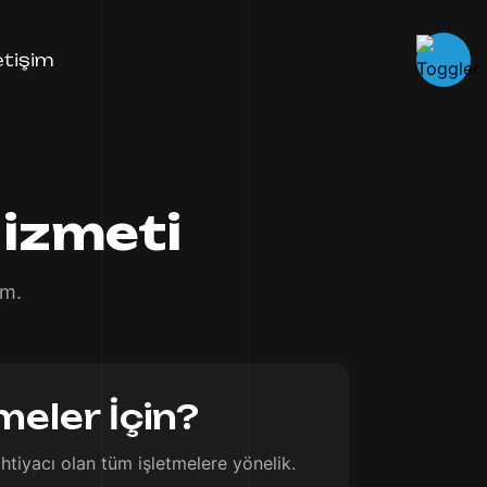
letişim
izmeti
ım.
meler İçin?
htiyacı olan tüm işletmelere yönelik.