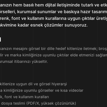
ızın hem basılı hem dijital iletişiminde tutarlı ve etk
selleri, kurumsal sunumlar ve baskıya hazır tasarımla
enk, font ve kullanım kurallarına uygun çıktılar üreti
k takvimine kadar esnek çözümler sunuyoruz.
ı
anızın mesajını görsel bir dille hedef kitlenize iletmek; br
ir ve marka kimliğinize uyumlu çıktılar elde etmenizi sağlam
rumsal itibarınızı yükseltir.
itlenize uygun dil ve görsel hiyerarşi
ka kimliğinize uyumlu görseller ve kısa videolar
, font ve kullanım kuralları
r dosya teslimi (PDF/X, yüksek çözünürlük)