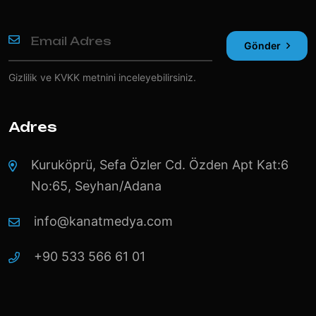
Gönder
Gizlilik ve KVKK
metnini inceleyebilirsiniz.
Adres
Kuruköprü, Sefa Özler Cd. Özden Apt Kat:6
No:65, Seyhan/Adana
info@kanatmedya.com
+90 533 566 61 01