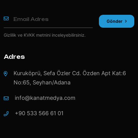
Gönder
Gizlilik ve KVKK
metnini inceleyebilirsiniz.
Adres
Kuruköprü, Sefa Özler Cd. Özden Apt Kat:6
No:65, Seyhan/Adana
info@kanatmedya.com
+90 533 566 61 01