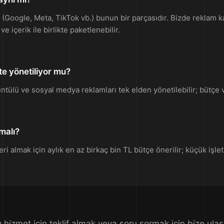
m (Google, Meta, TikTok vb.) bunun bir parçasıdır. Bizde reklam
e içerik ile birlikte paketlenebilir.
te yönetiliyor mu?
tülü ve sosyal medya reklamları tek elden yönetilebilir; bütçe ve
malı?
ri almak için aylık en az birkaç bin TL bütçe önerilir; küçük işle
 hizmet için teklif almak veya soru sormak için bize ulaş