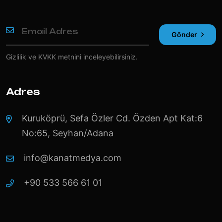
Gönder
Gizlilik ve KVKK
metnini inceleyebilirsiniz.
Adres
Kuruköprü, Sefa Özler Cd. Özden Apt Kat:6
No:65, Seyhan/Adana
info@kanatmedya.com
+90 533 566 61 01