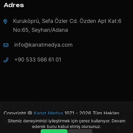
Adres
Kuruköprü, Sefa Özler Cd. Özden Apt Kat:6
No:65, Seyhan/Adana
info@kanatmedya.com
+90 533 566 61 01
Copyright @
Kanat Medya
1071 - 2026 Tüm Hakları
Sitemiz deneyiminizi iyileştirmek için çerez kullanıyor. Devam
Saklıdır
ederek bunu kabul etmiş olursunuz.