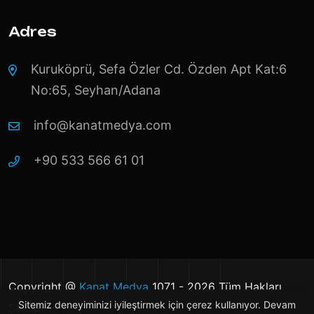
Adres
Kuruköprü, Sefa Özler Cd. Özden Apt Kat:6
No:65, Seyhan/Adana
info@kanatmedya.com
+90 533 566 61 01
Copyright @
Kanat Medya
1071 - 2026 Tüm Hakları
Sitemiz deneyiminizi iyileştirmek için çerez kullanıyor. Devam
Saklıdır