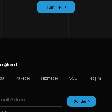
Tüm İller
Bağlantı
zda
Paketler
Hizmetler
SSS
İletişim
Gönder