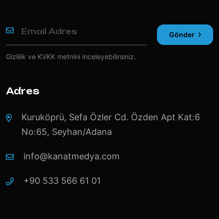
Gönder
Gizlilik ve KVKK
metnini inceleyebilirsiniz.
Adres
Kuruköprü, Sefa Özler Cd. Özden Apt Kat:6
No:65, Seyhan/Adana
info@kanatmedya.com
+90 533 566 61 01