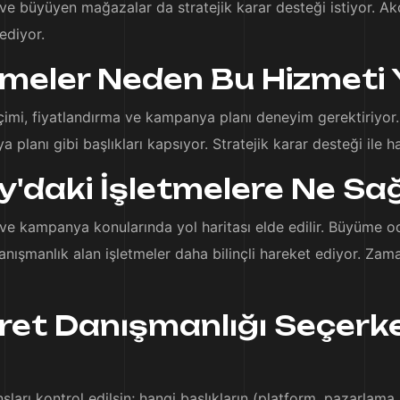
ler ve büyüyen mağazalar da stratejik karar desteği istiyor. 
ediyor.
tmeler Neden Bu Hizmeti 
çimi, fiyatlandırma ve kampanya planı deneyim gerektiriyor.
 planı gibi başlıkları kapsıyor. Stratejik karar desteği ile h
'daki İşletmelere Ne Sağ
t ve kampanya konularında yol haritası elde edilir. Büyüme od
anışmanlık alan işletmeler daha bilinçli hareket ediyor. Za
ret Danışmanlığı Seçerk
rı kontrol edilsin; hangi başlıkların (platform, pazarlama, s