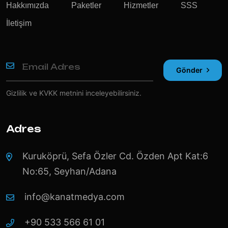
Hakkımızda
Paketler
Hizmetler
SSS
İletişim
Gönder
Gizlilik ve KVKK
metnini inceleyebilirsiniz.
Adres
Kuruköprü, Sefa Özler Cd. Özden Apt Kat:6
No:65, Seyhan/Adana
info@kanatmedya.com
+90 533 566 61 01