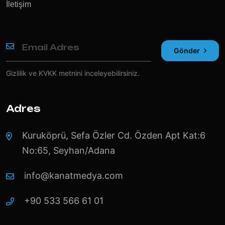
İletişim
Gönder
Gizlilik ve KVKK
metnini inceleyebilirsiniz.
Adres
Kuruköprü, Sefa Özler Cd. Özden Apt Kat:6
No:65, Seyhan/Adana
info@kanatmedya.com
+90 533 566 61 01