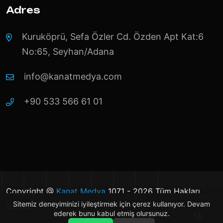
Adres
Kuruköprü, Sefa Özler Cd. Özden Apt Kat:6
No:65, Seyhan/Adana
info@kanatmedya.com
+90 533 566 61 01
Copyright @
Kanat Medya
1071 - 2026 Tüm Hakları
Sitemiz deneyiminizi iyileştirmek için çerez kullanıyor. Devam
Saklıdır
ederek bunu kabul etmiş olursunuz.