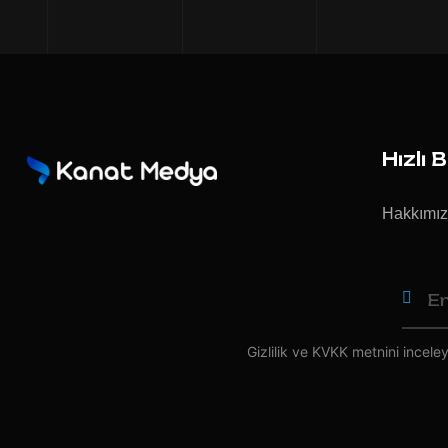
Hızlı 
Hakkımı
Gizlilik ve KVKK
metnini inceleye