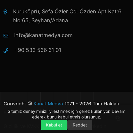
Kuruköprü, Sefa Özler Cd. Özden Apt Kat:6
No:65, Seyhan/Adana
info@kanatmedya.com
+90 533 566 61 01
Copyright @
Kanat Medya
1071 - 2026 Tüm Hakları
Sitemiz deneyiminizi iyileştirmek için çerez kullanıyor. Devam
Saklıdır
ederek bunu kabul etmiş olursunuz.
Kabul et
Reddet
Gizlilik ve KVKK
Instagram
LinkedIn