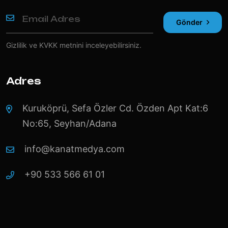
Gönder
Gizlilik ve KVKK
metnini inceleyebilirsiniz.
Adres
Kuruköprü, Sefa Özler Cd. Özden Apt Kat:6
No:65, Seyhan/Adana
info@kanatmedya.com
+90 533 566 61 01