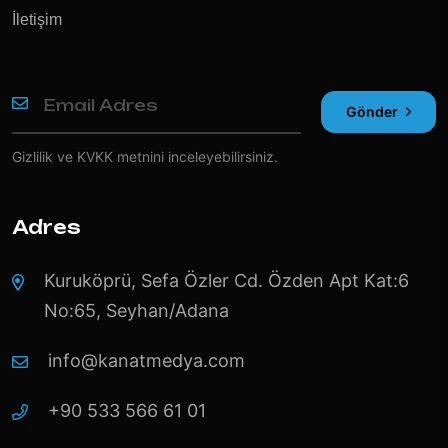
İletişim
Gönder
Gizlilik ve KVKK
metnini inceleyebilirsiniz.
Adres
Kuruköprü, Sefa Özler Cd. Özden Apt Kat:6
No:65, Seyhan/Adana
info@kanatmedya.com
+90 533 566 61 01