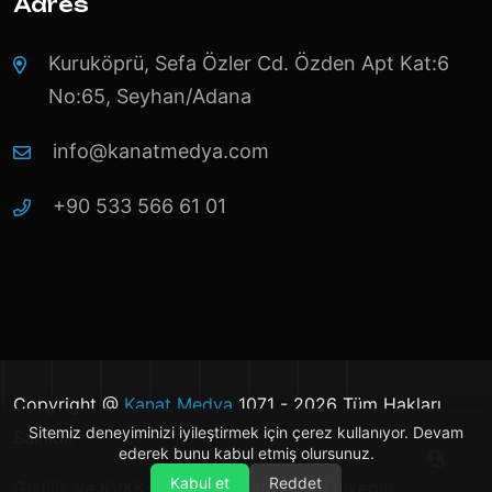
Adres
Kuruköprü, Sefa Özler Cd. Özden Apt Kat:6
No:65, Seyhan/Adana
info@kanatmedya.com
+90 533 566 61 01
Copyright @
Kanat Medya
1071 - 2026 Tüm Hakları
Sitemiz deneyiminizi iyileştirmek için çerez kullanıyor. Devam
Saklıdır
ederek bunu kabul etmiş olursunuz.
Kabul et
Reddet
Gizlilik ve KVKK
Instagram
LinkedIn