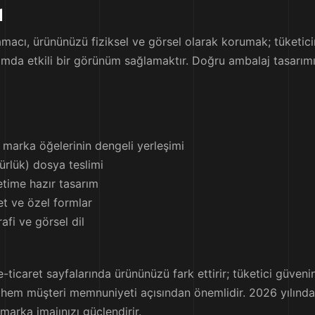
ı
amacı, ürününüzü fiziksel ve görsel olarak korumak; tüketic
tamda etkili bir görünüm sağlamaktır. Doğru ambalaj tasarım
e marka öğelerinin dengeli yerleşimi
rlük) dosya teslimi
etime hazır tasarım
ket ve özel formlar
afi ve görsel dil
ticaret sayfalarında ürününüzü fark ettirir; tüketici güvenini
hem müşteri memnuniyeti açısından önemlidir. 2026 yılında s
marka imajınızı güçlendirir.