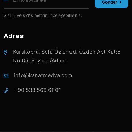
Gönder
Gizlilik ve KVKK
metnini inceleyebilirsiniz.
Adres
Kuruköprü, Sefa Özler Cd. Özden Apt Kat:6
No:65, Seyhan/Adana
info@kanatmedya.com
+90 533 566 61 01