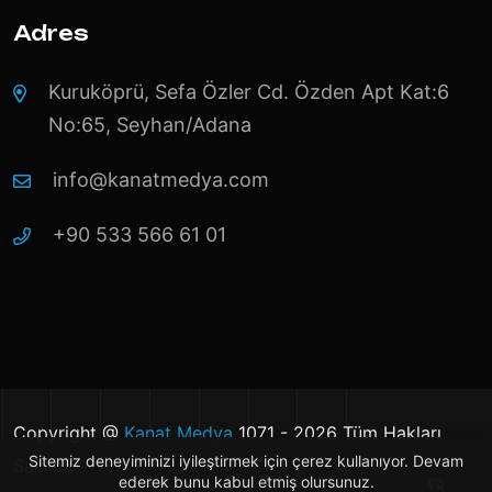
Adres
Kuruköprü, Sefa Özler Cd. Özden Apt Kat:6
No:65, Seyhan/Adana
info@kanatmedya.com
+90 533 566 61 01
Copyright @
Kanat Medya
1071 - 2026 Tüm Hakları
Sitemiz deneyiminizi iyileştirmek için çerez kullanıyor. Devam
Saklıdır
ederek bunu kabul etmiş olursunuz.