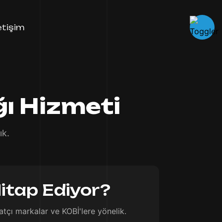
letişim
ı Hizmeti
ık.
itap Ediyor?
atçı markalar ve KOBİ'lere yönelik.