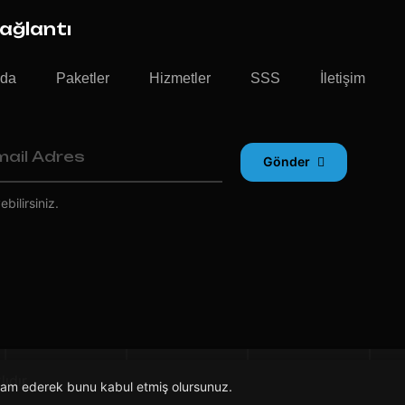
Bağlantı
zda
Paketler
Hizmetler
SSS
İletişim
Gönder
bilirsiniz.
ıdır
Devam ederek bunu kabul etmiş olursunuz.