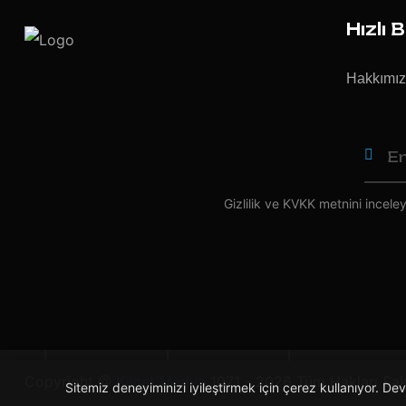
Hızlı 
Hakkımı
Gizlilik ve KVKK
metnini inceleye
Copyright @
Kanat Medya
1071 - 2026 Tüm Hakları Sakl
Sitemiz deneyiminizi iyileştirmek için çerez kullanıyor. 