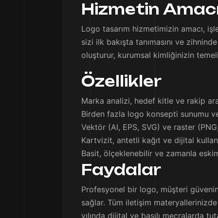
Hizmetin Amac
Logo tasarım hizmetimizin amacı, işle
sizi ilk bakışta tanımasını ve zihnin
oluşturur, kurumsal kimliğinizin temel
Özellikler
Marka analizi, hedef kitle ve rakip ara
Birden fazla logo konsepti sunumu ve
Vektör (AI, EPS, SVG) ve raster (PNG,
Kartvizit, antetli kağıt ve dijital kul
Basit, ölçeklenebilir ve zamanla eski
Faydalar
Profesyonel bir logo, müşteri güvenini
sağlar. Tüm iletişim materyallerinizde
yılında dijital ve basılı mecralarda tu