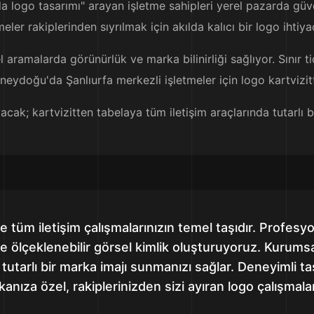
da logo tasarımı" arayan işletme sahipleri yerel pazarda güven
eler rakiplerinden sıyrılmak için akılda kalıcı bir logo ihtiy
l aramalarda görünürlük ve marka bilinirliği sağlıyor. Sınır 
eydoğu'da Şanlıurfa merkezli işletmeler için logo kartvizitte
yacak; kartvizitten tabelaya tüm iletişim araçlarında tutarlı
 tüm iletişim çalışmalarınızın temel taşıdır. Profesy
ve ölçeklenebilir görsel kimlik oluşturuyoruz. Kurumsal
 tutarlı bir marka imajı sunmanızı sağlar. Deneyimli 
anıza özel, rakiplerinizden sizi ayıran logo çalışmaları