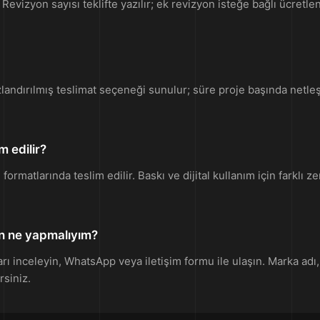
evizyon sayısı teklifte yazılır; ek revizyon isteğe bağlı ücretlend
landırılmış teslimat seçeneği sunulur; süre proje başında netleşti
m edilir?
ormatlarında teslim edilir. Baskı ve dijital kullanım için farklı z
in ne yapmalıyım?
ı inceleyin, WhatsApp veya iletişim formu ile ulaşın. Marka adı, s
rsiniz.