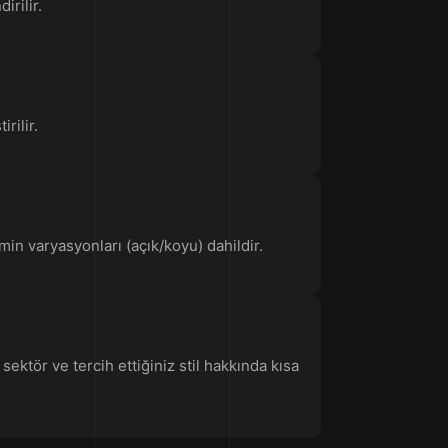
irilir.
rilir.
emin varyasyonları (açık/koyu) dahildir.
ektör ve tercih ettiğiniz stil hakkında kısa