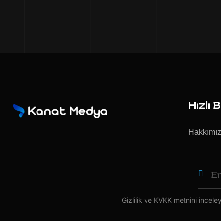
Hızlı 
Hakkımı
Gizlilik ve KVKK
metnini inceleye