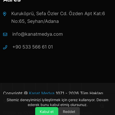
Kuruköprü, Sefa Özler Cd. Özden Apt Kat:6
No:65, Seyhan/Adana
info@kanatmedya.com
+90 533 566 61 01
Copyright @
Kanat Medya
1071 - 2026 Tüm Hakları
Sitemiz deneyiminizi iyileştirmek için çerez kullanıyor. Devam
Saklıdır
ederek bunu kabul etmiş olursunuz.
Kabul et
Reddet
Gizlilik ve KVKK
Instagram
LinkedIn