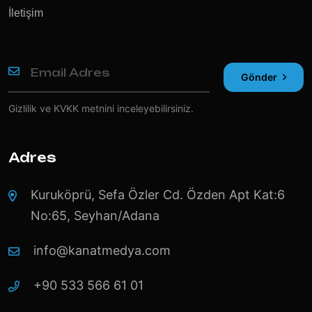
İletişim
Gönder
Gizlilik ve KVKK
metnini inceleyebilirsiniz.
Adres
Kuruköprü, Sefa Özler Cd. Özden Apt Kat:6
No:65, Seyhan/Adana
info@kanatmedya.com
+90 533 566 61 01