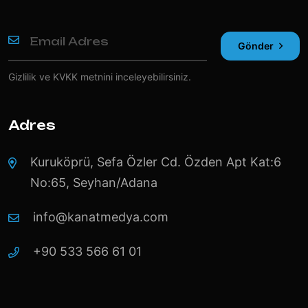
Gönder
Gizlilik ve KVKK
metnini inceleyebilirsiniz.
Adres
Kuruköprü, Sefa Özler Cd. Özden Apt Kat:6
No:65, Seyhan/Adana
info@kanatmedya.com
+90 533 566 61 01