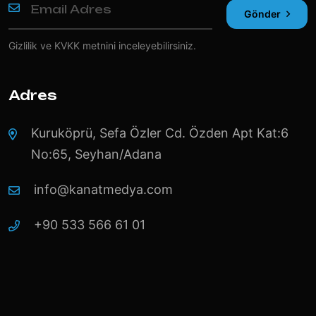
Gönder
Gizlilik ve KVKK
metnini inceleyebilirsiniz.
Adres
Kuruköprü, Sefa Özler Cd. Özden Apt Kat:6
No:65, Seyhan/Adana
info@kanatmedya.com
+90 533 566 61 01