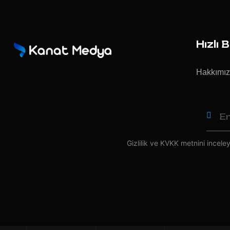
Hızlı 
Hakkımı
Gizlilik ve KVKK
metnini inceleye