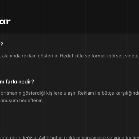
lar
r?
t alanında reklam gösterilir. Hedef kitle ve format (görsel, video
m farkı nedir?
ritmanın gösterdiği kişilere ulaşır. Reklam ile bütçe karşılığında
 dönüşüm hedeflenir.
fe göre değişir. Aylık bütçe (reklam harcaması) ve yönetim ücreti t